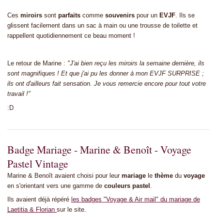
Ces
miroirs
sont
parfaits
comme
souvenirs
pour un
EVJF
. Ils se
glissent facilement dans un sac à main ou une trousse de toilette et
rappellent quotidiennement ce beau moment !
Le retour de Marine :
"J'ai bien reçu les miroirs la semaine dernière, ils
sont magnifiques ! Et que j'ai pu les donner à mon EVJF SURPRISE ;
ils ont d'ailleurs fait sensation. Je vous remercie encore pour tout votre
travail !"
:D
Badge Mariage - Marine & Benoît - Voyage
Pastel Vintage
Marine & Benoît avaient choisi pour leur
mariage
le
thème
du
voyage
en s'orientant vers une gamme de
couleurs pastel
.
Ils avaient déjà répéré
les badges "Voyage & Air mail" du mariage de
Laetitia & Florian
sur le site.