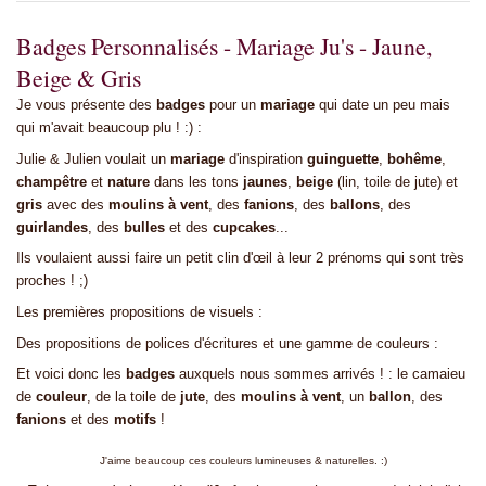
Badges Personnalisés - Mariage Ju's - Jaune,
Beige & Gris
Je vous présente des
badges
pour un
mariage
qui date un peu mais
qui m'avait beaucoup plu ! :) :
Julie & Julien voulait un
mariage
d'inspiration
guinguette
,
bohême
,
champêtre
et
nature
dans les tons
jaunes
,
beige
(lin, toile de jute) et
gris
avec des
moulins à vent
, des
fanions
, des
ballons
, des
guirlandes
, des
bulles
et des
cupcakes
...
Ils voulaient aussi faire un petit clin d'œil à leur 2 prénoms qui sont très
proches ! ;)
Les premières propositions de visuels :
Des propositions de polices d'écritures et une gamme de couleurs :
Et voici donc les
badges
auxquels nous sommes arrivés ! : le camaieu
de
couleur
, de la toile de
jute
, des
moulins à vent
, un
ballon
, des
fanions
et des
motifs
!
J'aime beaucoup ces couleurs lumineuses & naturelles. :)