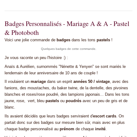
Badges Personnalisés - Mariage A & A - Pastel
& Photoboth
Voici une jolie commande de
badges
dans les tons
pastels
!
Quelques badges de cette commande.
Je vous raconte un peu l'histoire :) :
Anaïs & Aurélien, surnommés "Nénette & Yenyen" se sont mariés le
lendemain de leur anniversaire de 10 ans de couple !
Il voulaient un
mariage
dans un esprit
années 50 / vintage
, avec des
fanions, des moustaches, du baker twine, de la dentelle, des pivoines
blanches et roses/rose poudré, des lampions japonais... Dans les tons
jaune, rose, vert, bleu
pastels
ou
poudrés
avec un peu de gris et de
blanc.
Ils avaient décidés que leurs badges serviraient d'
escort cards
. On
partait donc sur des badges sur mesure bien sûr, mais avec en plus
chaque badge personnalisé au
prénom
de chaque
invité
.