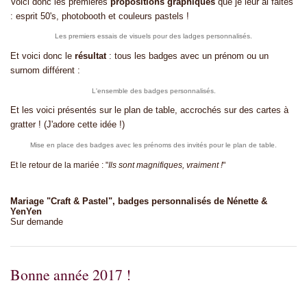
Voici donc les premières
propositions graphiques
que je leur ai faites
: esprit 50's, photobooth et couleurs pastels !
Les premiers essais de visuels pour des ladges personnalisés.
Et voici donc le
résultat
: tous les badges avec un prénom ou un
surnom différent :
L'ensemble des badges personnalisés.
Et les voici présentés sur le plan de table, accrochés sur des cartes à
gratter ! (J'adore cette idée !)
Mise en place des badges avec les prénoms des invités pour le plan de table.
Et le retour de la mariée : "
Ils sont magnifiques, vraiment !
"
Mariage "Craft & Pastel", badges personnalisés de Nénette &
YenYen
Sur demande
Bonne année 2017 !