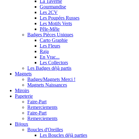
La Taverne
Gourmandise
Les 2CV
Les Poupées Russes
Les Motifs Verts
Pêle-Mêle
Badges Pièces Uniques
Carto Graphie
Les Fleurs
Raja
En Vrac...
Les Collectors
Les Badges déjà partis
Magnets
Badges/Magnets Merci !
Magnets Naissances
Miroirs
Papeterie
Faire-Part
Remerciements
Faire-Part
Remerciements
Bijoux
Boucles d'Oreilles
Les Boucles déjà parties