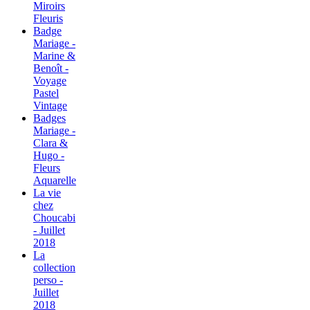
Miroirs
Fleuris
Badge
Mariage -
Marine &
Benoît -
Voyage
Pastel
Vintage
Badges
Mariage -
Clara &
Hugo -
Fleurs
Aquarelle
La vie
chez
Choucabi
- Juillet
2018
La
collection
perso -
Juillet
2018