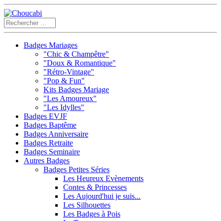
Badges Mariages
"Chic & Champêtre"
"Doux & Romantique"
"Rétro-Vintage"
"Pop & Fun"
Kits Badges Mariage
"Les Amoureux"
"Les Idylles"
Badges EVJF
Badges Baptême
Badges Anniversaire
Badges Retraite
Badges Seminaire
Autres Badges
Badges Petites Séries
Les Heureux Evènements
Contes & Princesses
Les Aujourd'hui je suis...
Les Silhouettes
Les Badges à Pois