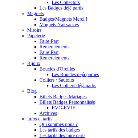
Les Collectors
Les Badges déjà partis
Magnets
Badges/Magnets Merci !
Magnets Naissances
Miroirs
Papeterie
Faire-Part
Remerciements
Faire-Part
Remerciements
Bijoux
Boucles d'Oreilles
Les Boucles déjà parties
Colliers / Sautoirs
Les Colliers déjà partis
Blog
Billets Badges Mariages
Billets Badges Personnalisés
EVG-EVJF
Archives
Infos et tarifs
Qui sommes nous ?
Les tarifs des badges
Les tarifs des faire parts