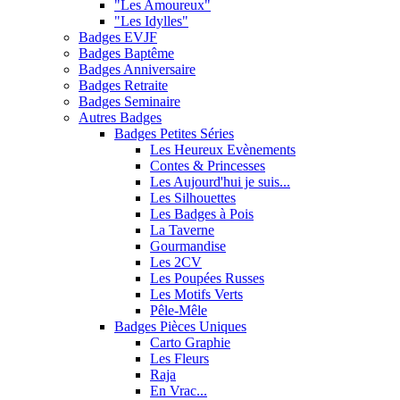
"Les Amoureux"
"Les Idylles"
Badges EVJF
Badges Baptême
Badges Anniversaire
Badges Retraite
Badges Seminaire
Autres Badges
Badges Petites Séries
Les Heureux Evènements
Contes & Princesses
Les Aujourd'hui je suis...
Les Silhouettes
Les Badges à Pois
La Taverne
Gourmandise
Les 2CV
Les Poupées Russes
Les Motifs Verts
Pêle-Mêle
Badges Pièces Uniques
Carto Graphie
Les Fleurs
Raja
En Vrac...