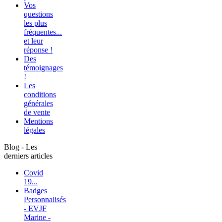
Vos
questions
les plus
fréquentes...
et leur
réponse !
Des
témoignages
!
Les
conditions
générales
de vente
Mentions
légales
Blog - Les
derniers articles
Covid
19...
Badges
Personnalisés
- EVJF
Marine -