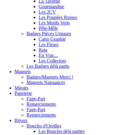
La Taverne
Gourmandise
Les 2CV
Les Poupées Russes
Les Motifs Verts
Pêle-Mêle
Badges Pièces Uniques
Carto Graphie
Les Fleurs
Raja
En Vrac...
Les Collectors
Les Badges déjà partis
Magnets
Badges/Magnets Merci !
Magnets Naissances
Miroirs
Papeterie
Faire-Part
Remerciements
Faire-Part
Remerciements
Bijoux
Boucles d'Oreilles
Les Boucles déjà parties