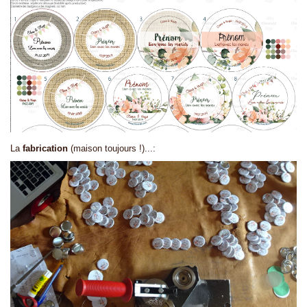
La
fabrication
(maison toujours !)...: