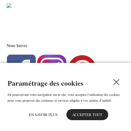
Nous Suivre
Paramétrage des cookies
En poursuivant votre navigation sur le site, vous acceptez l’utilisation des cookies
pour vous proposer des contenus et services adaptés à vos centres d’intérêt.
EN SAVOIR PLUS
ACCEPTER TOUT
Choucailloubijoux (Micro BIC) - n° SIRET : 512 222 100 00012 - Lundi-
Vendredi : 10h-19h - 59 rue de Chateaudun - 75009 - Paris - France -
lorraine.dubosc@gmail.com
- Téléphone : +33 (0)6 99 30 41 08
42Stores :
boutique sur Internet