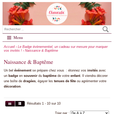
Menu
Accueil
›
Le Badge évènementiel, un cadeau sur mesure pour marquer
vos invités !
›
Naissance & Baptême
Naissance & Baptême
Un bel
événement
se prépare chez vous : étonnez vos
invités
avec
un
badge
en
souvenir
du
baptême
de votre
enfant
. Il viendra décorer
une boîte de
dragées
, égayer les
tenues de fête
ou agrémenter votre
décoration
.
Résultats 1 - 10 sur 10
Trier par :