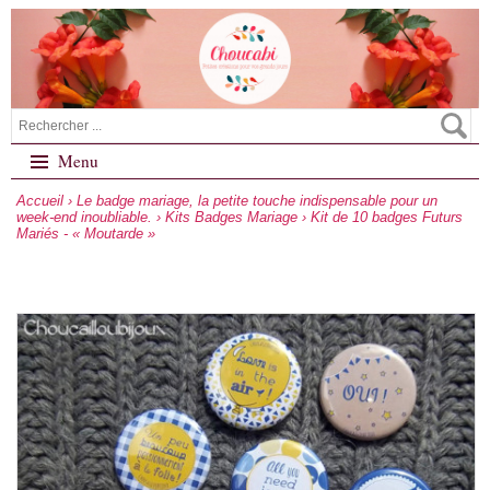
Menu
Accueil
›
Le badge mariage, la petite touche indispensable pour un
week-end inoubliable.
›
Kits Badges Mariage
› Kit de 10 badges Futurs
Mariés - « Moutarde »