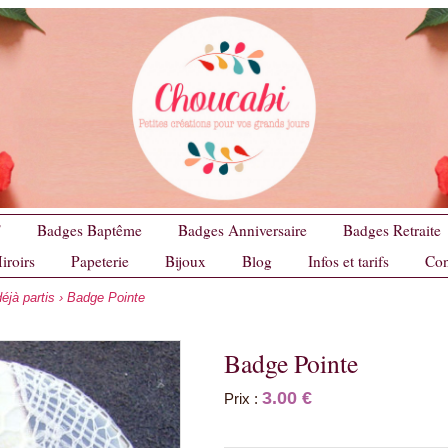
F
Badges Baptême
Badges Anniversaire
Badges Retraite
iroirs
Papeterie
Bijoux
Blog
Infos et tarifs
Con
éjà partis
› Badge Pointe
Badge Pointe
3.00 €
Prix :