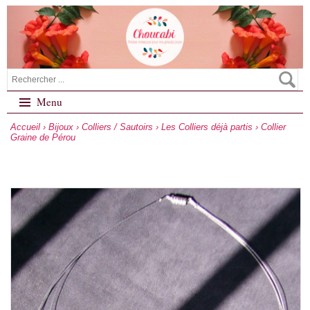
Menu
Accueil
›
Bijoux
›
Colliers / Sautoirs
›
Les Colliers déjà partis
› Collier
Graine de Pérou