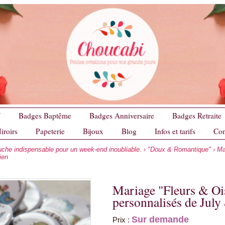
F
Badges Baptême
Badges Anniversaire
Badges Retraite
iroirs
Papeterie
Bijoux
Blog
Infos et tarifs
Con
ouche indispensable pour un week-end inoubliable.
›
"Doux & Romantique"
› Ma
ien
Mariage "Fleurs & Ois
personnalisés de July
Sur demande
Prix :