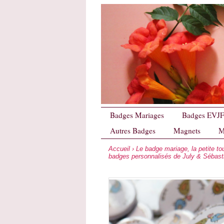
Badges Mariages
Badges EVJ
Autres Badges
Magnets
M
Accueil
›
Le badge mariage, la petite t
badges personnalisés de July & Sébast