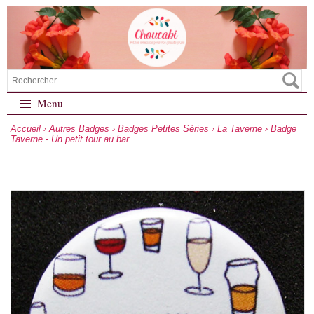
Menu
Accueil
›
Autres Badges
›
Badges Petites Séries
›
La Taverne
› Badge
Taverne - Un petit tour au bar