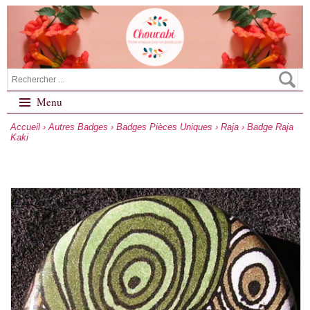
Menu
Accueil
›
Autres Badges
›
Badges Pièces Uniques
›
Raja
› Badge Raja
Kaki