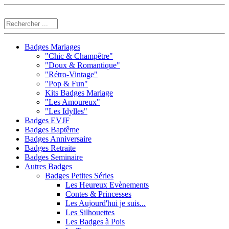
Badges Mariages
"Chic & Champêtre"
"Doux & Romantique"
"Rétro-Vintage"
"Pop & Fun"
Kits Badges Mariage
"Les Amoureux"
"Les Idylles"
Badges EVJF
Badges Baptême
Badges Anniversaire
Badges Retraite
Badges Seminaire
Autres Badges
Badges Petites Séries
Les Heureux Evènements
Contes & Princesses
Les Aujourd'hui je suis...
Les Silhouettes
Les Badges à Pois