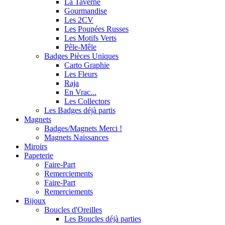
La Taverne
Gourmandise
Les 2CV
Les Poupées Russes
Les Motifs Verts
Pêle-Mêle
Badges Pièces Uniques
Carto Graphie
Les Fleurs
Raja
En Vrac...
Les Collectors
Les Badges déjà partis
Magnets
Badges/Magnets Merci !
Magnets Naissances
Miroirs
Papeterie
Faire-Part
Remerciements
Faire-Part
Remerciements
Bijoux
Boucles d'Oreilles
Les Boucles déjà parties