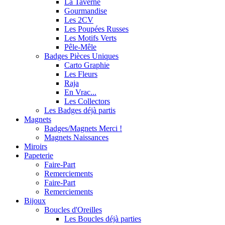
La Taverne
Gourmandise
Les 2CV
Les Poupées Russes
Les Motifs Verts
Pêle-Mêle
Badges Pièces Uniques
Carto Graphie
Les Fleurs
Raja
En Vrac...
Les Collectors
Les Badges déjà partis
Magnets
Badges/Magnets Merci !
Magnets Naissances
Miroirs
Papeterie
Faire-Part
Remerciements
Faire-Part
Remerciements
Bijoux
Boucles d'Oreilles
Les Boucles déjà parties