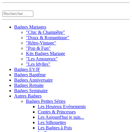
Badges Mariages
"Chic & Champêtre"
"Doux & Romantique"
"Rétro-Vintage"
"Pop & Fun"
Kits Badges Mariage
"Les Amoureux"
"Les Idylles"
Badges EVJF
Badges Baptême
Badges Anniversaire
Badges Retraite
Badges Seminaire
Autres Badges
Badges Petites Séries
Les Heureux Evènements
Contes & Princesses
Les Aujourd'hui je suis...
Les Silhouettes
Les Badges à Pois