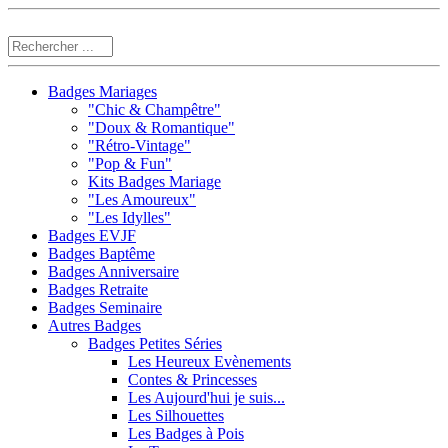
Badges Mariages
"Chic & Champêtre"
"Doux & Romantique"
"Rétro-Vintage"
"Pop & Fun"
Kits Badges Mariage
"Les Amoureux"
"Les Idylles"
Badges EVJF
Badges Baptême
Badges Anniversaire
Badges Retraite
Badges Seminaire
Autres Badges
Badges Petites Séries
Les Heureux Evènements
Contes & Princesses
Les Aujourd'hui je suis...
Les Silhouettes
Les Badges à Pois