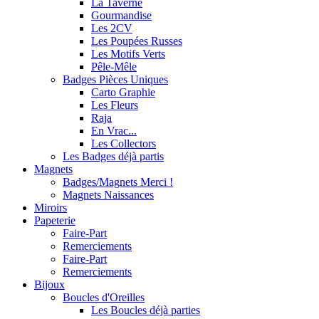
La Taverne
Gourmandise
Les 2CV
Les Poupées Russes
Les Motifs Verts
Pêle-Mêle
Badges Pièces Uniques
Carto Graphie
Les Fleurs
Raja
En Vrac...
Les Collectors
Les Badges déjà partis
Magnets
Badges/Magnets Merci !
Magnets Naissances
Miroirs
Papeterie
Faire-Part
Remerciements
Faire-Part
Remerciements
Bijoux
Boucles d'Oreilles
Les Boucles déjà parties