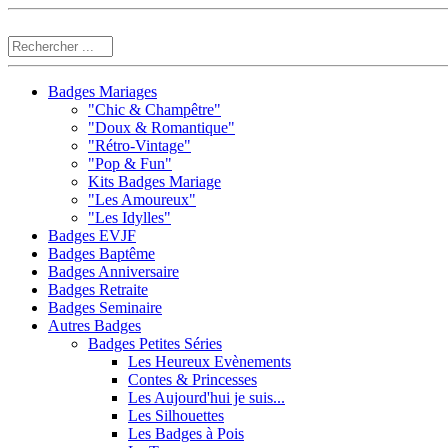
Badges Mariages
"Chic & Champêtre"
"Doux & Romantique"
"Rétro-Vintage"
"Pop & Fun"
Kits Badges Mariage
"Les Amoureux"
"Les Idylles"
Badges EVJF
Badges Baptême
Badges Anniversaire
Badges Retraite
Badges Seminaire
Autres Badges
Badges Petites Séries
Les Heureux Evènements
Contes & Princesses
Les Aujourd'hui je suis...
Les Silhouettes
Les Badges à Pois