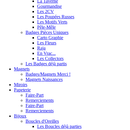
La Taverne
Gourmandise
Les 2CV
Les Poupées Russes
Les Motifs Verts
Pêle-Mêle
Badges Pièces Uniques
Carto Graphie
Les Fleurs
Raja
En Vrac...
Les Collectors
Les Badges déjà partis
Magnets
Badges/Magnets Merci !
Magnets Naissances
Miroirs
Papeterie
Faire-Part
Remerciements
Faire-Part
Remerciements
Bijoux
Boucles d'Oreilles
Les Boucles déjà parties