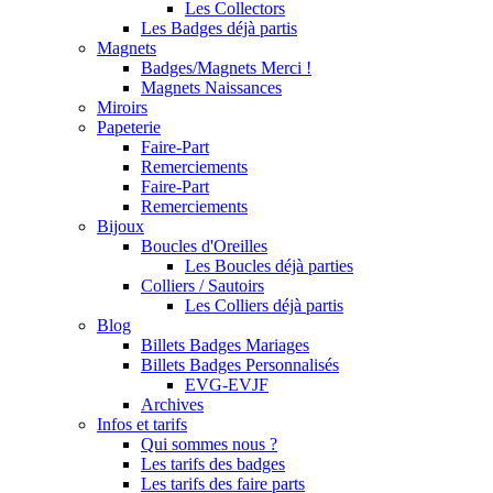
Les Collectors
Les Badges déjà partis
Magnets
Badges/Magnets Merci !
Magnets Naissances
Miroirs
Papeterie
Faire-Part
Remerciements
Faire-Part
Remerciements
Bijoux
Boucles d'Oreilles
Les Boucles déjà parties
Colliers / Sautoirs
Les Colliers déjà partis
Blog
Billets Badges Mariages
Billets Badges Personnalisés
EVG-EVJF
Archives
Infos et tarifs
Qui sommes nous ?
Les tarifs des badges
Les tarifs des faire parts