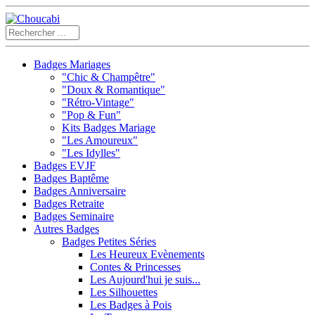
Badges Mariages
"Chic & Champêtre"
"Doux & Romantique"
"Rétro-Vintage"
"Pop & Fun"
Kits Badges Mariage
"Les Amoureux"
"Les Idylles"
Badges EVJF
Badges Baptême
Badges Anniversaire
Badges Retraite
Badges Seminaire
Autres Badges
Badges Petites Séries
Les Heureux Evènements
Contes & Princesses
Les Aujourd'hui je suis...
Les Silhouettes
Les Badges à Pois