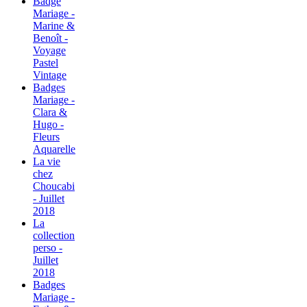
Badge
Mariage -
Marine &
Benoît -
Voyage
Pastel
Vintage
Badges
Mariage -
Clara &
Hugo -
Fleurs
Aquarelle
La vie
chez
Choucabi
- Juillet
2018
La
collection
perso -
Juillet
2018
Badges
Mariage -