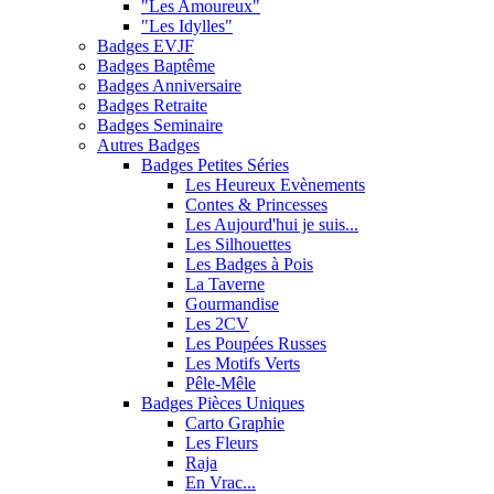
"Les Amoureux"
"Les Idylles"
Badges EVJF
Badges Baptême
Badges Anniversaire
Badges Retraite
Badges Seminaire
Autres Badges
Badges Petites Séries
Les Heureux Evènements
Contes & Princesses
Les Aujourd'hui je suis...
Les Silhouettes
Les Badges à Pois
La Taverne
Gourmandise
Les 2CV
Les Poupées Russes
Les Motifs Verts
Pêle-Mêle
Badges Pièces Uniques
Carto Graphie
Les Fleurs
Raja
En Vrac...