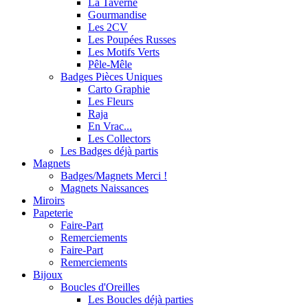
La Taverne
Gourmandise
Les 2CV
Les Poupées Russes
Les Motifs Verts
Pêle-Mêle
Badges Pièces Uniques
Carto Graphie
Les Fleurs
Raja
En Vrac...
Les Collectors
Les Badges déjà partis
Magnets
Badges/Magnets Merci !
Magnets Naissances
Miroirs
Papeterie
Faire-Part
Remerciements
Faire-Part
Remerciements
Bijoux
Boucles d'Oreilles
Les Boucles déjà parties